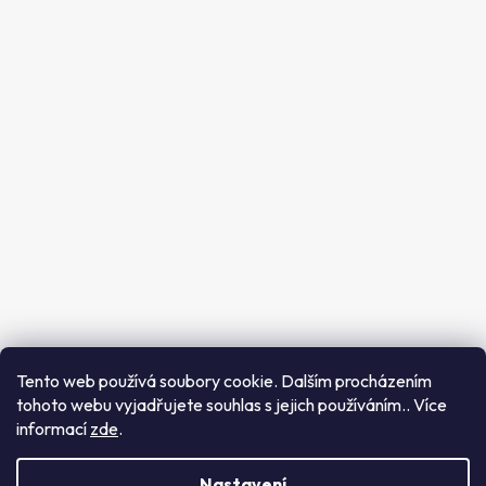
Sledujte nás
Instagram
Tento web používá soubory cookie. Dalším procházením
tohoto webu vyjadřujete souhlas s jejich používáním.. Více
Sledovat na Instagramu
informací
zde
.
Vytvořil Shoptet
Copyright 2026
Future Beauty
. Všechna práva
Nastavení