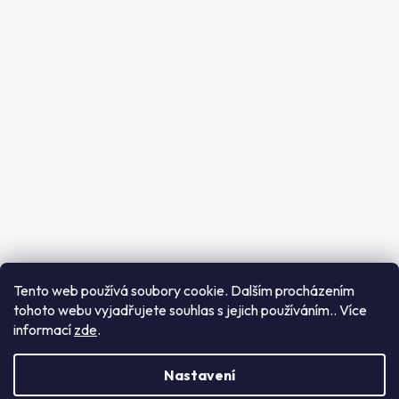
Sledujte nás
Instagram
Tento web používá soubory cookie. Dalším procházením
tohoto webu vyjadřujete souhlas s jejich používáním.. Více
Sledovat na Instagramu
informací
zde
.
Vytvořil Shoptet
Copyright 2026
Future Beauty
. Všechna práva
Nastavení
vyhrazena.