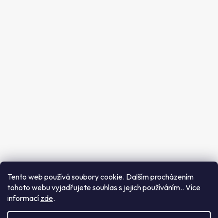
Sledujte nás
Instagram
Tento web používá soubory cookie. Dalším procházením
tohoto webu vyjadřujete souhlas s jejich používáním.. Více
Sledovat na Instagramu
informací
zde
.
Vytvořil Shoptet